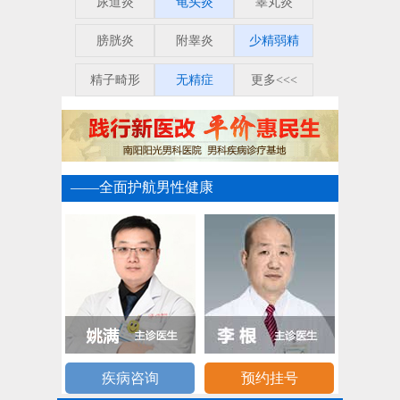
尿道炎
龟头炎
睾丸炎
膀胱炎
附睾炎
少精弱精
精子畸形
无精症
更多<<<
——全面护航男性健康
疾病咨询
预约挂号