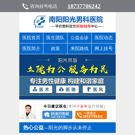
18737706242
咨询挂号电话
医院首页
医生团队
公益会诊
医院动态
医院简介
政策
来院路线
网上挂号
今日建议医生
(李珂
十余年
诊疗经验)
热心公益
—阳光的脚步从未停止