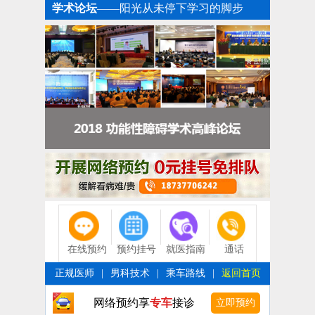
学术论坛
——阳光从未停下学习的脚步
在线预约
预约挂号
就医指南
通话
正规医师
|
男科技术
|
乘车路线
|
返回首页
网络预约享
专车
接诊
立即预约